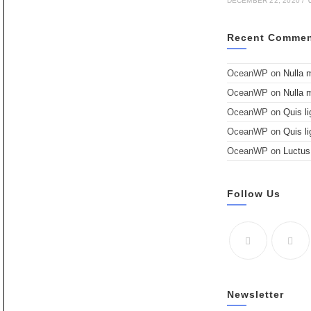
DECEMBER 22, 2020
/
Recent Commen
OceanWP
on
Nulla 
OceanWP
on
Nulla 
OceanWP
on
Quis li
OceanWP
on
Quis li
OceanWP
on
Luctus
Follow Us
Newsletter