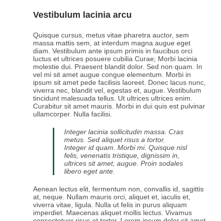
Vestibulum lacinia arcu
Quisque cursus, metus vitae pharetra auctor, sem
massa mattis sem, at interdum magna augue eget
diam. Vestibulum ante ipsum primis in faucibus orci
luctus et ultrices posuere cubilia Curae; Morbi lacinia
molestie dui. Praesent blandit dolor. Sed non quam. In
vel mi sit amet augue congue elementum. Morbi in
ipsum sit amet pede facilisis laoreet. Donec lacus nunc,
viverra nec, blandit vel, egestas et, augue. Vestibulum
tincidunt malesuada tellus. Ut ultrices ultrices enim.
Curabitur sit amet mauris. Morbi in dui quis est pulvinar
ullamcorper. Nulla facilisi.
Integer lacinia sollicitudin massa. Cras
metus. Sed aliquet risus a tortor.
Integer id quam. Morbi mi. Quisque nisl
felis, venenatis tristique, dignissim in,
ultrices sit amet, augue. Proin sodales
libero eget ante.
Aenean lectus elit, fermentum non, convallis id, sagittis
at, neque. Nullam mauris orci, aliquet et, iaculis et,
viverra vitae, ligula. Nulla ut felis in purus aliquam
imperdiet. Maecenas aliquet mollis lectus. Vivamus
consectetuer risus et tortor. Lorem ipsum dolor sit amet,