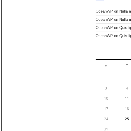
OceanWP
on
Nulla 
OceanWP
on
Nulla 
OceanWP
on
Quis li
OceanWP
on
Quis li
M
T
3
4
10
11
17
18
24
25
31