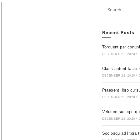
Recent Posts
Torquent per conubi
DECEMBER 22, 2020
/
Class aptent taciti
DECEMBER 22, 2020
/
Praesent libro curs
DECEMBER 22, 2020
/
Velusce suscipit qu
DECEMBER 22, 2020
/
Sociosqu ad litora 