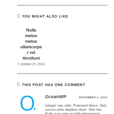
YOU MIGHT ALSO LIKE
Nulla
metus
metus
ullamcorpe
r vel
tincidunt
October 25, 2016
THIS POST HAS ONE COMMENT
OceanWP
NOVEMBER 4, 2016
Integer nec odio. Praesent libero. Sed
cursus ante dapibus diam. Sed nisi.
Nulla quis sem at nibh elementum