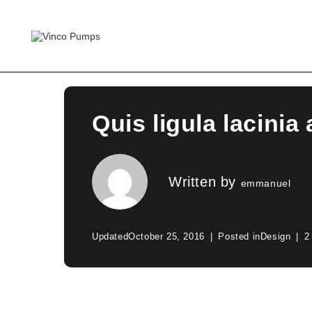
Quis ligula lacinia
Written by
emmanuel
Updated
October 25, 2016
Posted in
Design
2