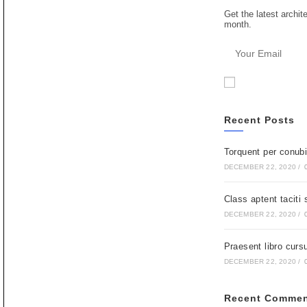
Get the latest archit
month.
Accept GDPR T
Recent Posts
Torquent per conubi
DECEMBER 22, 2020
/
Class aptent taciti
DECEMBER 22, 2020
/
Praesent libro curs
DECEMBER 22, 2020
/
Recent Commen