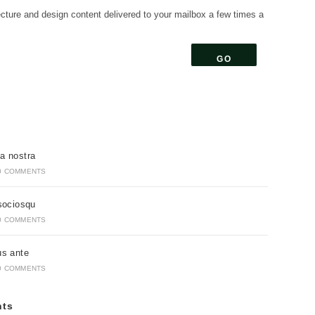
ecture and design content delivered to your mailbox a few times a
GO
erms
a nostra
0 COMMENTS
 sociosqu
0 COMMENTS
us ante
0 COMMENTS
ts