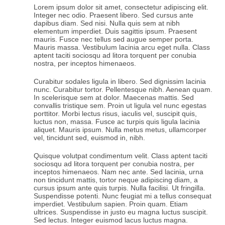
Lorem ipsum dolor sit amet, consectetur adipiscing elit.
Integer nec odio. Praesent libero. Sed cursus ante
dapibus diam. Sed nisi. Nulla quis sem at nibh
elementum imperdiet. Duis sagittis ipsum. Praesent
mauris. Fusce nec tellus sed augue semper porta.
Mauris massa. Vestibulum lacinia arcu eget nulla. Class
aptent taciti sociosqu ad litora torquent per conubia
nostra, per inceptos himenaeos.
Curabitur sodales ligula in libero. Sed dignissim lacinia
nunc. Curabitur tortor. Pellentesque nibh. Aenean quam.
In scelerisque sem at dolor. Maecenas mattis. Sed
convallis tristique sem. Proin ut ligula vel nunc egestas
porttitor. Morbi lectus risus, iaculis vel, suscipit quis,
luctus non, massa. Fusce ac turpis quis ligula lacinia
aliquet. Mauris ipsum. Nulla metus metus, ullamcorper
vel, tincidunt sed, euismod in, nibh.
Quisque volutpat condimentum velit. Class aptent taciti
sociosqu ad litora torquent per conubia nostra, per
inceptos himenaeos. Nam nec ante. Sed lacinia, urna
non tincidunt mattis, tortor neque adipiscing diam, a
cursus ipsum ante quis turpis. Nulla facilisi. Ut fringilla.
Suspendisse potenti. Nunc feugiat mi a tellus consequat
imperdiet. Vestibulum sapien. Proin quam. Etiam
ultrices. Suspendisse in justo eu magna luctus suscipit.
Sed lectus. Integer euismod lacus luctus magna.