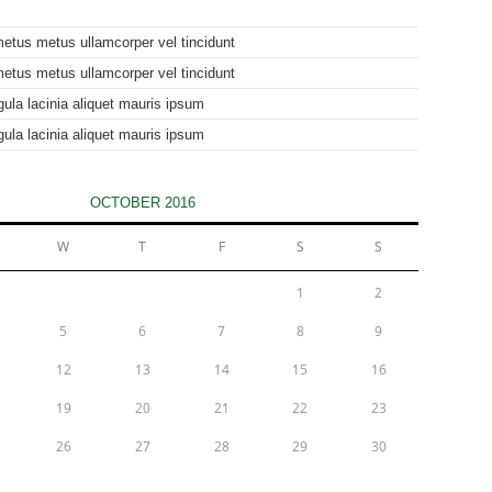
metus metus ullamcorper vel tincidunt
metus metus ullamcorper vel tincidunt
gula lacinia aliquet mauris ipsum
gula lacinia aliquet mauris ipsum
OCTOBER 2016
W
T
F
S
S
1
2
5
6
7
8
9
12
13
14
15
16
19
20
21
22
23
26
27
28
29
30